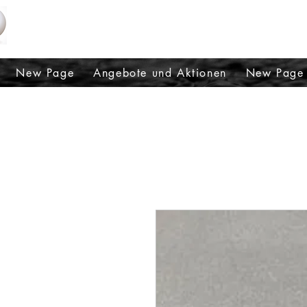
OPTIK UND MODE LORENA SQUIZZATO S
New Page
Angebote und Aktionen
New Page