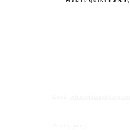
Montatura sportiva in acetato,
Dove trovarci
Indirizzo:
Ottica & Moda Lorena Squizz
Via Giuseppe Motta 2,
6850 Mendrisio
Numero di Telefono:
+41 (0)91
Email:
otticasquizzato@live.co
Privacy policy